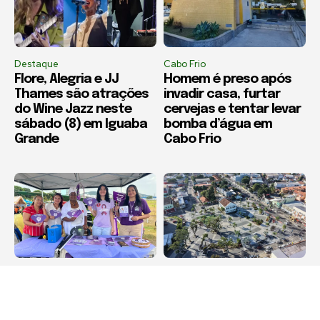
Destaque
Cabo Frio
Flore, Alegria e JJ
Homem é preso após
Thames são atrações
invadir casa, furtar
do Wine Jazz neste
cervejas e tentar levar
sábado (8) em Iguaba
bomba d’água em
Grande
Cabo Frio
Destaque
Destaque
Agosto Lilás leva
Maricá recebe Corrida
orientação sobre
da Padroeira Nossa