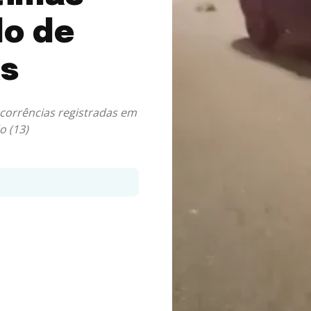
lo de
as
orrências registradas em
o (13)