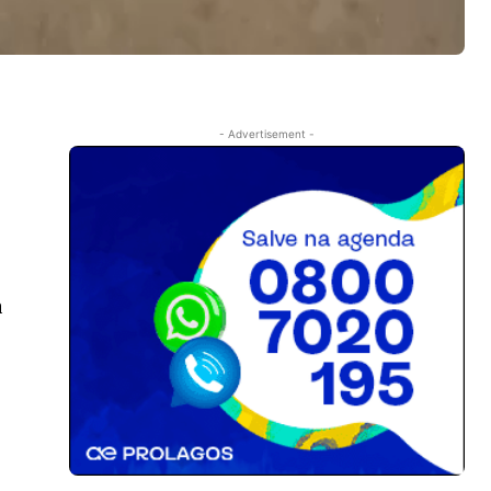
o
- Advertisement -
a