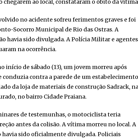
o chegarem ao local, constataram o óbito da vítima
volvido no acidente sofreu ferimentos graves e foi
nto-Socorro Municipal de Rio das Ostras. A
o havia sido divulgada. A Polícia Militar e agente
uaram na ocorrência.
 no início de sábado (13), um jovem morreu após
ue conduzia contra a parede de um estabeleciment
lado da loja de materiais de construção Sadrack, n
urado, no bairro Cidade Praiana.
inares de testemunhas, o motociclista teria
reção antes da colisão. A vítima morreu no local. A
avia sido oficialmente divulgada. Policiais