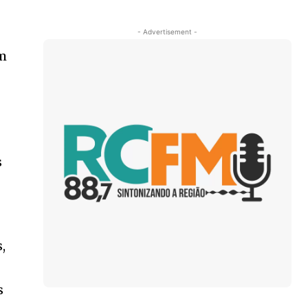
- Advertisement -
ém
s
,
s