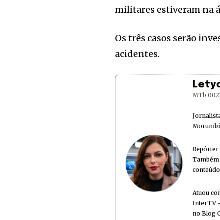
militares estiveram na á
Os três casos serão inve
acidentes.
Lety
MTb 002
Jornalis
Morumbi 
Repórter
Também é
conteúdo
Atuou co
InterTV -
no Blog 