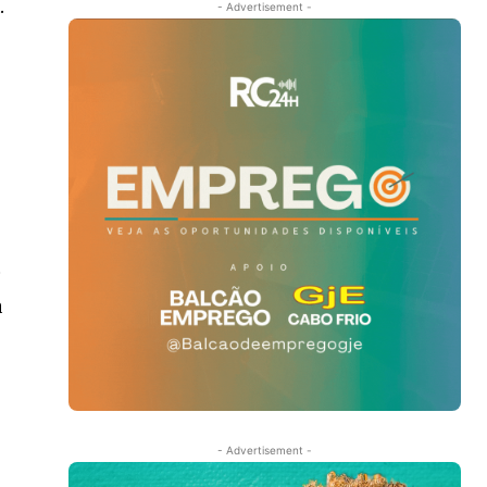
.
- Advertisement -
s
o
a
- Advertisement -