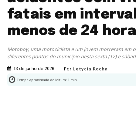
fatais em interva
menos de 24 hor
Motoboy, uma motociclista e um jovem morreram em oc
diferentes pontos do município nesta sexta (12) e sábad
Por
Letycia Rocha
13 de junho de 2026
Tempo aproximado de leitura:
1
min.