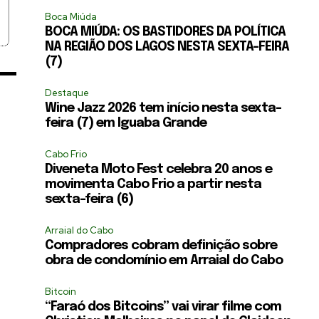
Boca Miúda
BOCA MIÚDA: OS BASTIDORES DA POLÍTICA
NA REGIÃO DOS LAGOS NESTA SEXTA-FEIRA
(7)
Destaque
Wine Jazz 2026 tem início nesta sexta-
feira (7) em Iguaba Grande
Cabo Frio
Diveneta Moto Fest celebra 20 anos e
movimenta Cabo Frio a partir nesta
sexta-feira (6)
Arraial do Cabo
Compradores cobram definição sobre
obra de condomínio em Arraial do Cabo
Bitcoin
“Faraó dos Bitcoins” vai virar filme com