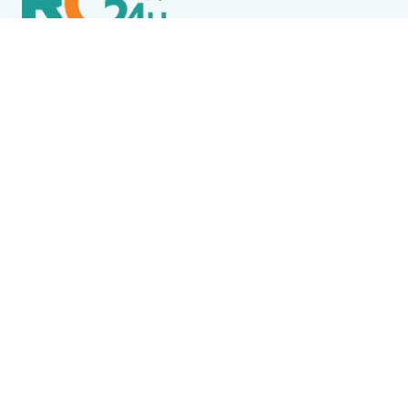
Política de Privacidade
Termos de Uso e Serviços
Política de Direitos Autorais
DESTAQUES
Boca Miúda
BOCA MIÚDA: OS BASTIDORES DA POLÍTICA NA REGIÃO
DOS LAGOS NESTA SEXTA-FEIRA (7)
Destaque
Wine Jazz 2026 tem início nesta sexta-feira (7) em
Iguaba Grande