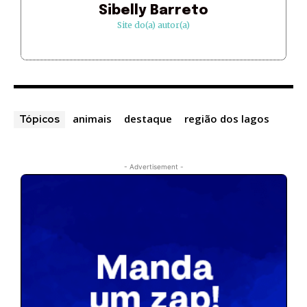
Sibelly Barreto
Site do(a) autor(a)
animais
destaque
região dos lagos
Tópicos
- Advertisement -