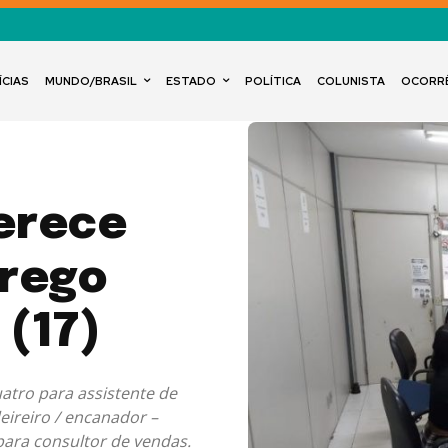
ÍCIAS
MUNDO/BRASIL
ESTADO
POLÍTICA
COLUNISTA
OCORR
ferece
prego
 (17)
uatro para assistente de
deireiro / encanador –
 para consultor de vendas.