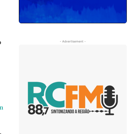
o
- Advertisement -
tm