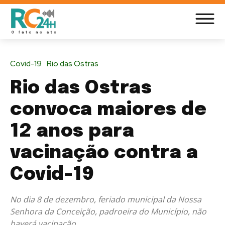
Covid-19
Rio das Ostras
Rio das Ostras
convoca maiores de
12 anos para
vacinação contra a
Covid-19
No dia 8 de dezembro, feriado municipal da Nossa
Senhora da Conceição, padroeira do Município, não
haverá vacinação.