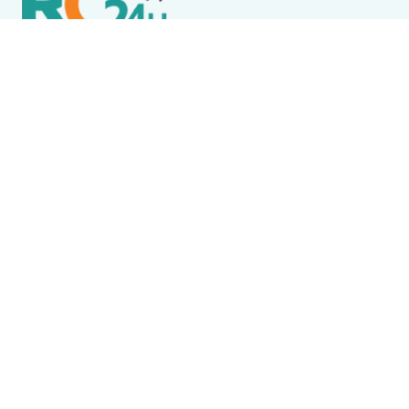
Política de Privacidade
Termos de Uso e Serviços
Política de Direitos Autorais
DESTAQUES
Boca Miúda
BOCA MIÚDA: OS BASTIDORES DA POLÍTICA NA REGIÃO
DOS LAGOS NESTA SEXTA-FEIRA (7)
Destaque
Wine Jazz 2026 tem início nesta sexta-feira (7) em
Iguaba Grande