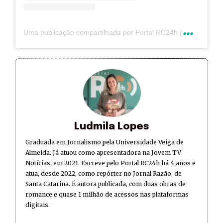
U
ma publicação compartilhada por Portal RC24h (@rc24hnoticias)
Ludmila Lopes
Graduada em Jornalismo pela Universidade Veiga de
Almeida. Já atuou como apresentadora na Jovem TV
Notícias, em 2021. Escreve pelo Portal RC24h há 4 anos e
atua, desde 2022, como repórter no Jornal Razão, de
Santa Catarina. É autora publicada, com duas obras de
romance e quase 1 milhão de acessos nas plataformas
digitais.