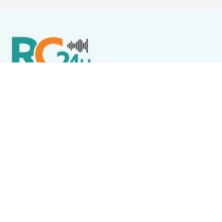
Política de Privacidade
Termos de Uso e Serviços
Política de Direitos Autorais
DESTAQUES
Boca Miúda
BOCA MIÚDA: OS BASTIDORES DA POLÍTICA NA REGIÃO
DOS LAGOS NESTA QUARTA-FEIRA (5)