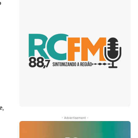
o
e,
- Advertisement -