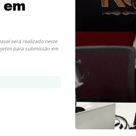
s em
aval será realizado neste
rojetos para submissão em