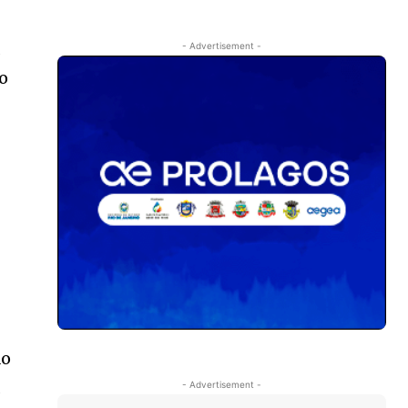
a
- Advertisement -
ão
ão
a
- Advertisement -