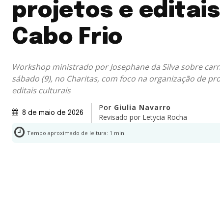
projetos e editai
Cabo Frio
Workshop ministrado por Josephane da Silva sobre carn
sábado (9), no Charitas, com foco na organização de p
editais culturais
Por
Giulia Navarro
8 de maio de 2026
Revisado por
Letycia Rocha
Tempo aproximado de leitura:
1
min.