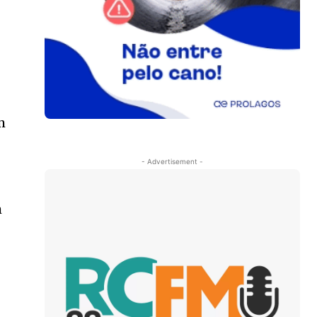
m
- Advertisement -
m