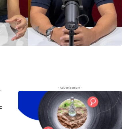
a
- Advertisement -
io