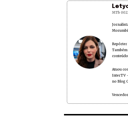
Lety
MTb 002
Jornalis
Morumbi 
Repórter
Também é
conteúdo
Atuou co
InterTV -
no Blog 
Vencedor