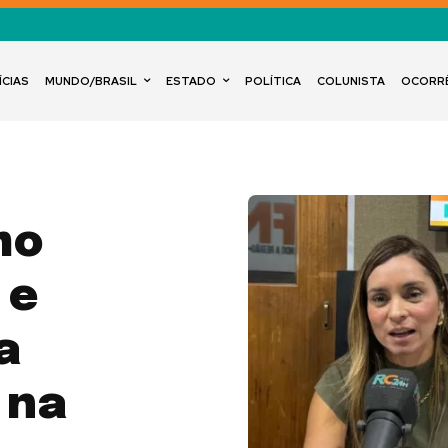
ÍCIAS
MUNDO/BRASIL
ESTADO
POLÍTICA
COLUNISTA
OCORR
mo
 e
a
 na