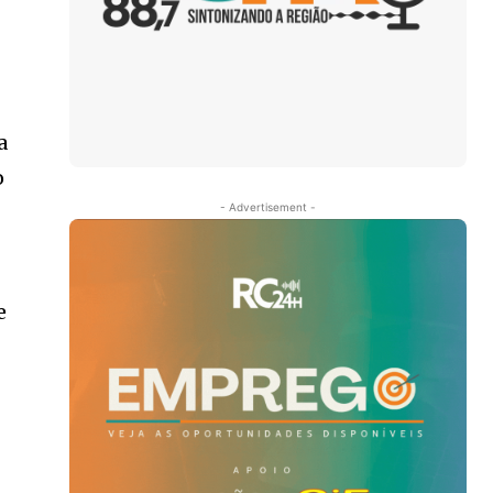
a
o
- Advertisement -
e
e