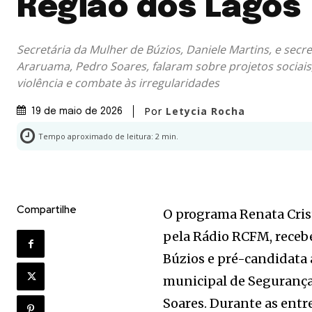
Região dos Lagos
Secretária da Mulher de Búzios, Daniele Martins, e secr
Araruama, Pedro Soares, falaram sobre projetos sociai
violência e combate às irregularidades
Por
Letycia Rocha
19 de maio de 2026
Tempo aproximado de leitura:
2
min.
Compartilhe
O programa Renata Cris
pela Rádio RCFM, recebeu
Búzios e pré-candidata 
municipal de Segurança,
Soares. Durante as entr