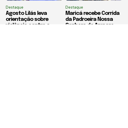
Destaque
Destaque
Agosto Lilás leva
Maricá recebe Corrida
orientação sobre
da Padroeira Nossa
violência contra a
Senhora do Amparo
mulher à Feira
neste domingo (9)
Municipal de São Pedro
da Aldeia
Política de Privacidade
Termos de Uso e Serviços