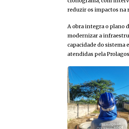
cronograma, com interv
reduzir os impactos na 
A obra integra o plano 
modernizar a infraestr
capacidade do sistema 
atendidas pela Prolago