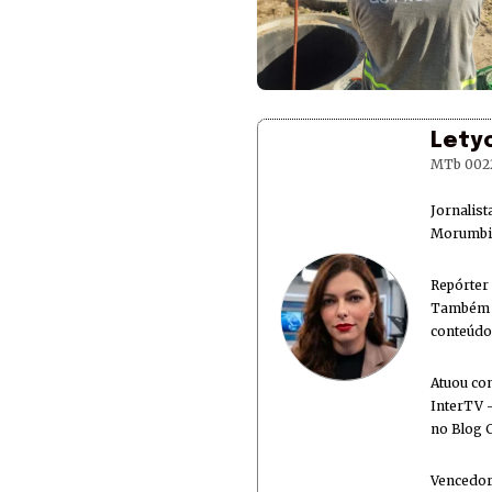
Lety
MTb 002
Jornalis
Morumbi 
Repórter
Também é
conteúdo
Atuou co
InterTV -
no Blog 
Vencedor