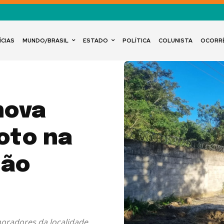
ÍCIAS
MUNDO/BRASIL
ESTADO
POLÍTICA
COLUNISTA
OCORR
nova
oto na
São
oradores da localidade