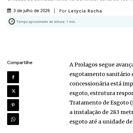
Por
Letycia Rocha
3 de julho de 2026
Tempo aproximado de leitura:
1
min.
Compartilhe
A Prolagos segue avanç
esgotamento sanitário e
concessionária está im
esgoto, estrutura respo
Tratamento de Esgoto (
a instalação de 283 met
esgoto até a unidade d