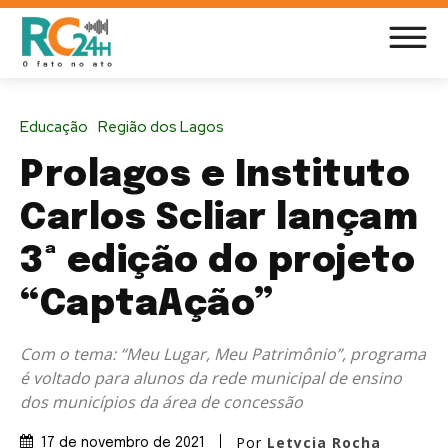
Educação
Região dos Lagos
Prolagos e Instituto
Carlos Scliar lançam
3ª edição do projeto
“CaptaAção”
Com o tema: “Meu Lugar, Meu Patrimônio”, programa
é voltado para alunos da rede municipal de ensino
dos municípios da área de concessão
Por
Letycia Rocha
17 de novembro de 2021