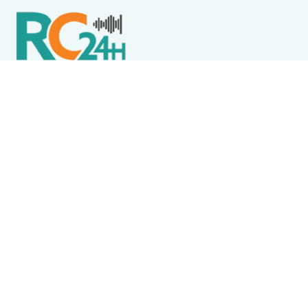
Política de Privacidade
Termos de Uso e Serviços
Política de Direitos Autorais
DESTAQUES
Destaque
Flore, Alegria e JJ Thames são atrações do Wine
Jazz neste sábado (8) em Iguaba Grande
Cabo Frio
Homem é preso após invadir casa, furtar cervejas e