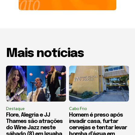
Mais notícias
Destaque
Cabo Frio
Flore, Alegria e JJ
Homem é preso após
Thames são atrações
invadir casa, furtar
do Wine Jazz neste
cervejas e tentar levar
sábado (8) em Iguaba
bomba d’água em