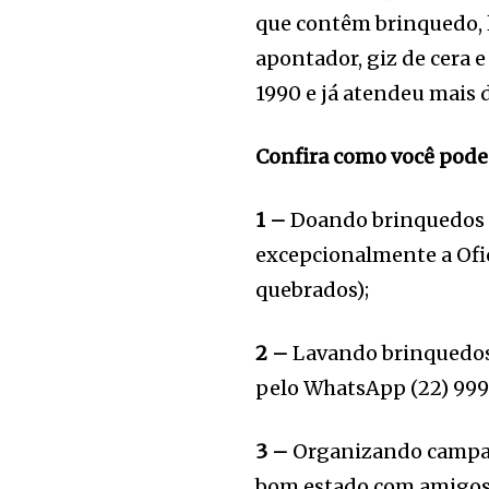
que contêm brinquedo, li
apontador, giz de cera e
1990 e já atendeu mais d
Confira como você pode 
1 –
Doando brinquedos 
excepcionalmente a Ofi
quebrados);
2 –
Lavando brinquedos 
pelo WhatsApp (22) 999
3 –
Organizando campan
bom estado com amigos/