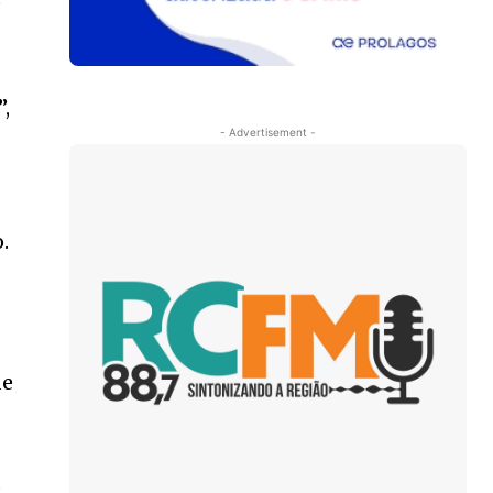
o
”,
- Advertisement -
.
de
,