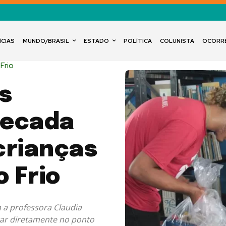
ÍCIAS
MUNDO/BRASIL
ESTADO
POLÍTICA
COLUNISTA
OCORR
Frio
s
recada
crianças
 Frio
 a professora Claudia
gar diretamente no ponto