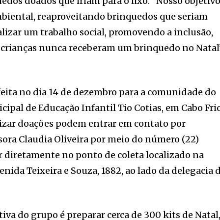
edos doados que iriam para o lixo. “Nosso objetiv
mbiental, reaproveitando brinquedos que seriam
alizar um trabalho social, promovendo a inclusão,
s crianças nunca receberam um brinquedo no Natal
 feita no dia 14 de dezembro para a comunidade do
cipal de Educação Infantil Tio Cotias, em Cabo Frio
lizar doações podem entrar em contato por
ora Claudia Oliveira por meio do número (22)
 diretamente no ponto de coleta localizado na
nida Teixeira e Souza, 1882, ao lado da delegacia 
tiva do grupo é preparar cerca de 300 kits de Natal