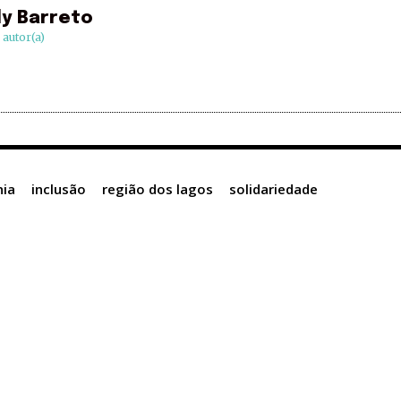
ly Barreto
) autor(a)
nia
inclusão
região dos lagos
solidariedade