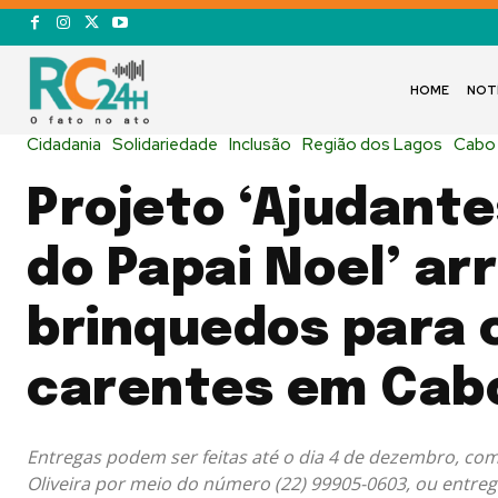
HOME
NOT
Cidadania
Solidariedade
Inclusão
Região dos Lagos
Cabo 
Projeto ‘Ajudante
do Papai Noel’ ar
brinquedos para 
carentes em Cabo
Entregas podem ser feitas até o dia 4 de dezembro, com
Oliveira por meio do número (22) 99905-0603, ou entre