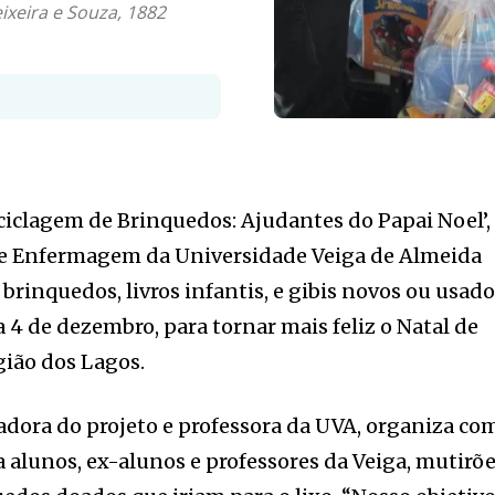
ixeira e Souza, 1882
eciclagem de Brinquedos: Ajudantes do Papai Noel’,
e Enfermagem da Universidade Veiga de Almeida
brinquedos, livros infantis, e gibis novos ou usad
 4 de dezembro, para tornar mais feliz o Natal de
gião dos Lagos.
zadora do projeto e professora da UVA, organiza co
a alunos, ex-alunos e professores da Veiga, mutirõ