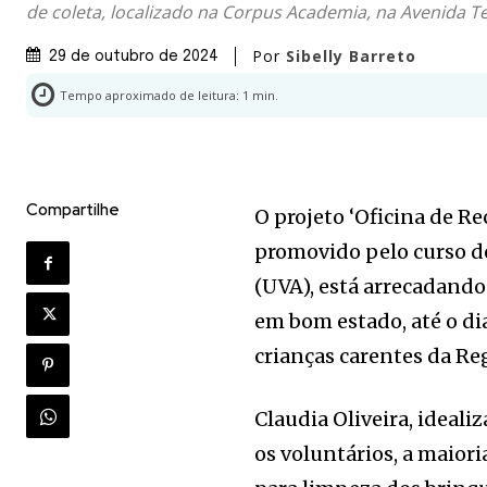
de coleta, localizado na Corpus Academia, na Avenida Te
Por
Sibelly Barreto
29 de outubro de 2024
Tempo aproximado de leitura:
1
min.
Compartilhe
O projeto ‘Oficina de R
promovido pelo curso d
(UVA), está arrecadando 
em bom estado, até o dia
crianças carentes da Re
Claudia Oliveira, ideali
os voluntários, a maiori