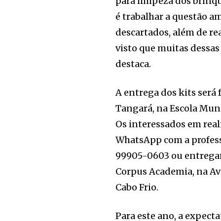
para limpeza dos brinqu
é trabalhar a questão a
descartados, além de re
visto que muitas dessa
destaca.
A entrega dos kits será
Tangará, na Escola Muni
Os interessados em rea
WhatsApp com a profess
99905-0603 ou entregar
Corpus Academia, na Ave
Cabo Frio.
Para este ano, a expecta