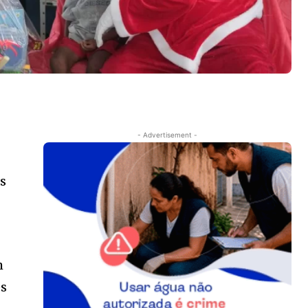
- Advertisement -
os
m
es