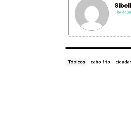
Sibel
Site do(a
cabo frio
cidada
Tópicos