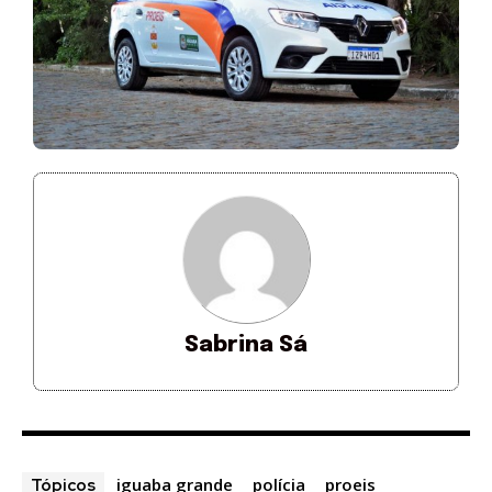
Sabrina Sá
iguaba grande
polícia
proeis
Tópicos