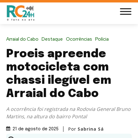
Arraial do Cabo
Destaque
Ocorrências
Polícia
Proeis apreende
motocicleta com
chassi ilegível em
Arraial do Cabo
A ocorrência foi registrada na Rodovia General Bruno
Martins, na altura do bairro Pontal
Por
Sabrina Sá
21 de agosto de 2025