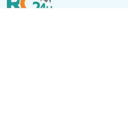
Política de Privacidade
Termos de Uso e Serviços
Política de Direitos Autorais
DESTAQUES
Boca Miúda
BOCA MIÚDA: OS BASTIDORES DA POLÍTICA NA REGIÃO
DOS LAGOS NESTA QUINTA-FEIRA (6)
Acidente
Menina morre após acidente envolvendo ônibus
escolar em Saquarema