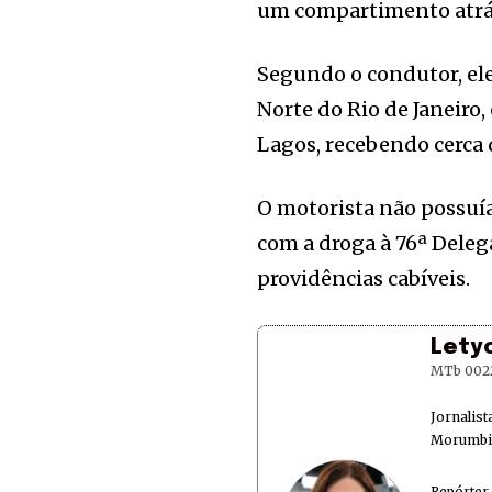
um compartimento atrás
Segundo o condutor, el
Norte do Rio de Janeiro,
Lagos, recebendo cerca 
O motorista não possuí
com a droga à 76ª Delega
providências cabíveis.
Lety
MTb 002
Jornalis
Morumbi 
Repórter