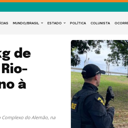
ÍCIAS
MUNDO/BRASIL
ESTADO
POLÍTICA
COLUNISTA
OCORR
kg de
Rio-
no à
do Complexo do Alemão, na