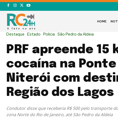
HOME
NOT
Destaque
Estado
Polícia
São Pedro da Aldeia
PRF apreende 15 
cocaína na Ponte 
Niterói com desti
Região dos Lagos
Condutor disse que receberia R$ 500 pelo transporte 
zona Norte do Rio de Janeiro, até São Pedro da Aldeia