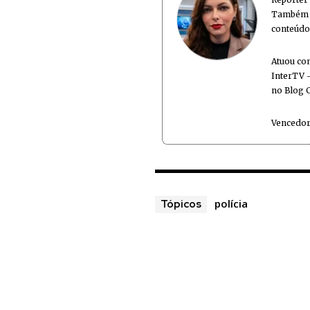
Também é
conteúdo
Atuou co
InterTV -
no Blog 
Vencedor
polícia
Tópicos