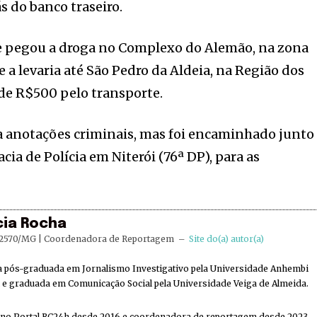
 do banco traseiro.
e pegou a droga no Complexo do Alemão, na zona
 e a levaria até São Pedro da Aldeia, na Região dos
de R$500 pelo transporte.
a anotações criminais, mas foi encaminhado junto
cia de Polícia em Niterói (76ª DP), para as
cia Rocha
2570/MG | Coordenadora de Reportagem
–
Site do(a) autor(a)
ta pós-graduada em Jornalismo Investigativo pela Universidade Anhembi
e graduada em Comunicação Social pela Universidade Veiga de Almeida.
 no Portal RC24h desde 2016 e coordenadora de reportagem desde 2023.