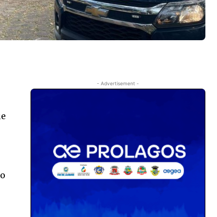
- Advertisement -
ue
ão