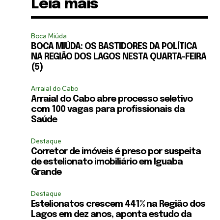
Leia mais
Boca Miúda
BOCA MIÚDA: OS BASTIDORES DA POLÍTICA
NA REGIÃO DOS LAGOS NESTA QUARTA-FEIRA
(5)
Arraial do Cabo
Arraial do Cabo abre processo seletivo
com 100 vagas para profissionais da
Saúde
Destaque
Corretor de imóveis é preso por suspeita
de estelionato imobiliário em Iguaba
Grande
Destaque
Estelionatos crescem 441% na Região dos
Lagos em dez anos, aponta estudo da