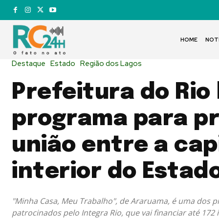
HOME
NOT
Destaque
Estado
Região dos Lagos
Prefeitura do Rio
programa para p
união entre a cap
interior do Estad
"Minha Casa, Meu Trabalho", de Araruama, é uma dos p
patrocinados pelo Integra Rio, que vai financiar até 172 