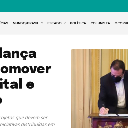
ÍCIAS
MUNDO/BRASIL
ESTADO
POLÍTICA
COLUNISTA
OCORR
 lança
romover
ital e
o
rojetos que devem ser
iniciativas distribuídas em