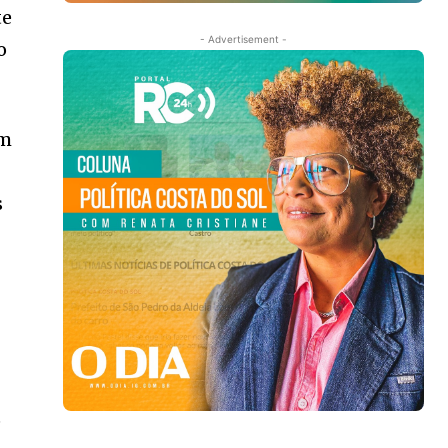
te
- Advertisement -
o
em
s
e