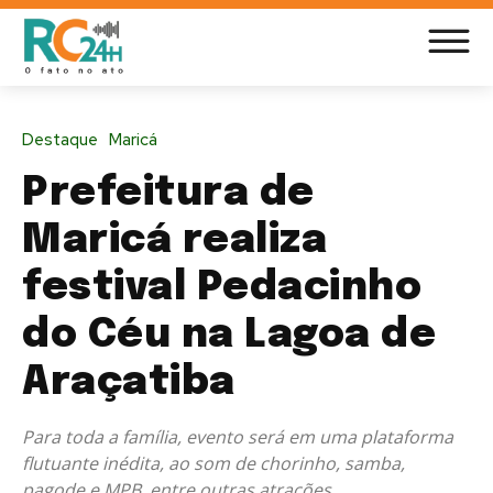
Destaque
Maricá
Prefeitura de
Maricá realiza
festival Pedacinho
do Céu na Lagoa de
Araçatiba
Para toda a família, evento será em uma plataforma
flutuante inédita, ao som de chorinho, samba,
pagode e MPB, entre outras atrações