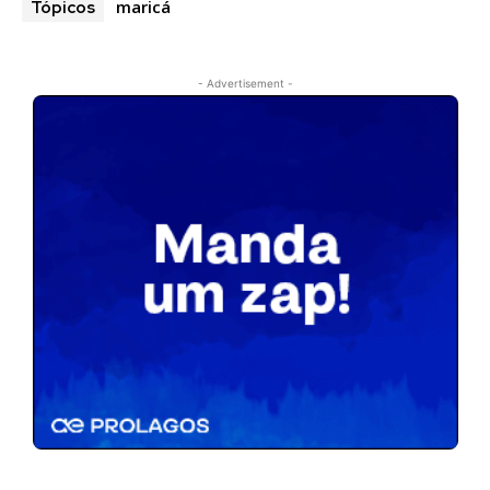
maricá
Tópicos
- Advertisement -