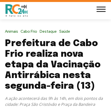
Animais
Cabo Frio
Destaque
Saúde
Prefeitura de Cabo
Frio realiza nova
etapa da Vacinação
Antirrábica nesta
segunda-feira (13)
A ação acontecerá das 9h às 14h, em dois pontos da
cidade: Praça São Cristóvão e Praça da Bandeira