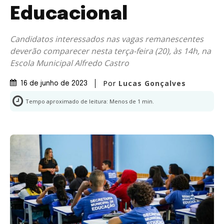
Educacional
Candidatos interessados nas vagas remanescentes
deverão comparecer nesta terça-feira (20), às 14h, na
Escola Municipal Alfredo Castro
Por
Lucas Gonçalves
16 de junho de 2023
Tempo aproximado de leitura:
Menos de 1
min.