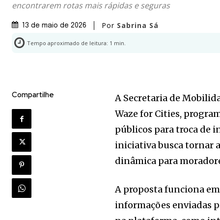
encontrarem rotas mais rápidas e seguras
Por
Sabrina Sá
13 de maio de 2026
Tempo aproximado de leitura:
1
min.
Compartilhe
A Secretaria de Mobilid
Waze for Cities, progra
públicos para troca de 
iniciativa busca tornar 
dinâmica para moradores
A proposta funciona em
informações enviadas p