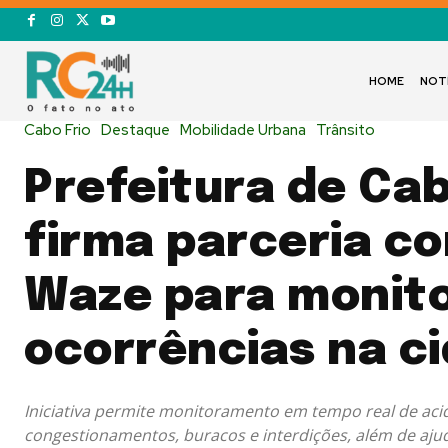
HOME
NOT
Cabo Frio
Destaque
Mobilidade Urbana
Trânsito
Prefeitura de Cab
firma parceria c
Waze para monit
ocorrências na c
Iniciativa permite monitoramento em tempo real de aci
congestionamentos, buracos e interdições, além de aju