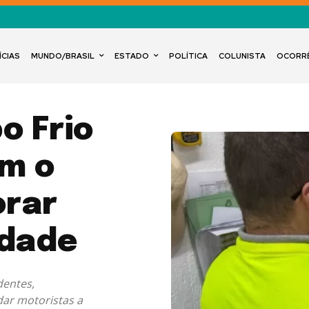
ÍCIAS
MUNDO/BRASIL
ESTADO
POLÍTICA
COLUNISTA
OCORR
o Frio
om o
orar
idade
dentes,
dar motoristas a