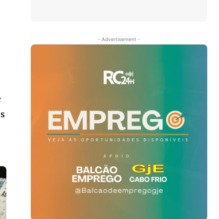
- Advertisement -
e
es