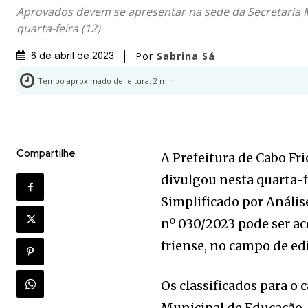
Aprovados devem se apresentar na sede da Secretaria 
quarta-feira (12)
Por
Sabrina Sá
6 de abril de 2023
Tempo aproximado de leitura:
2
min.
Compartilhe
A Prefeitura de Cabo Fr
divulgou nesta quarta-fe
Simplificado por Análise
nº 030/2023 pode ser ac
friense, no campo de edi
Os classificados para o
Municipal de Educação, 