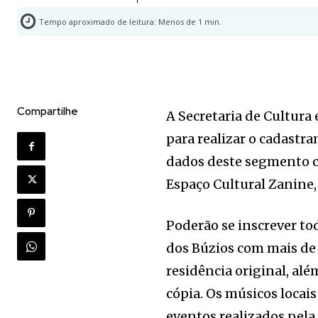
Tempo aproximado de leitura:
Menos de 1
min.
Compartilhe
A Secretaria de Cultura 
para realizar o cadastr
dados deste segmento c
Espaço Cultural Zanine, 
Poderão se inscrever t
dos Búzios com mais de 
residência original, al
cópia. Os músicos locai
eventos realizados pela 