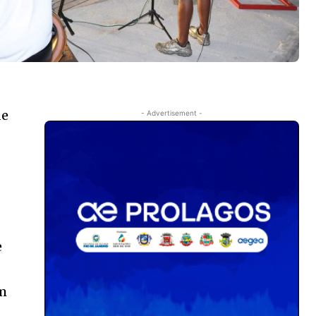
de
- Advertisement -
e
em