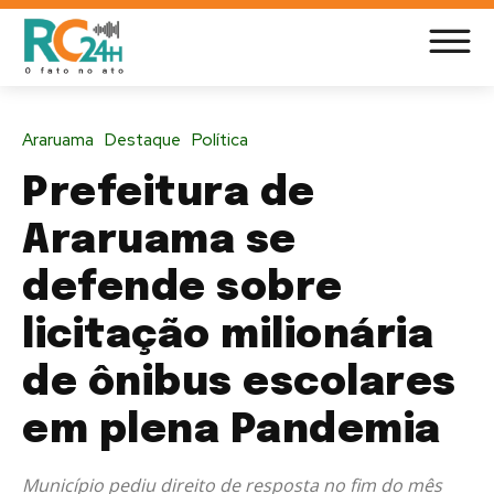
Araruama
Destaque
Política
Prefeitura de
Araruama se
defende sobre
licitação milionária
de ônibus escolares
em plena Pandemia
Município pediu direito de resposta no fim do mês