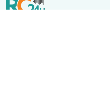
Política de Privacidade
Termos de Uso e Serviços
Política de Direitos Autorais
DESTAQUES
Destaque
Wine Jazz 2026 tem início nesta sexta-feira (7) em
Iguaba Grande
Cabo Frio
Diveneta Moto Fest celebra 20 anos e movimenta
Cabo Frio a partir nesta sexta-feira (6)