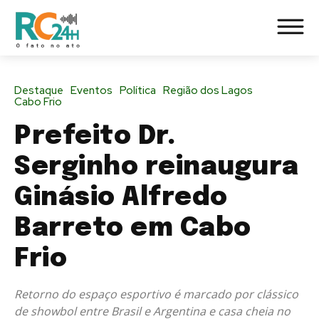
Destaque
Eventos
Política
Região dos Lagos
Cabo Frio
Prefeito Dr.
Serginho reinaugura
Ginásio Alfredo
Barreto em Cabo
Frio
Retorno do espaço esportivo é marcado por clássico
de showbol entre Brasil e Argentina e casa cheia no