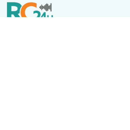
Política de Privacidade
Termos de Uso e Serviços
Política de Direitos Autorais
DESTAQUES
Boca Miúda
BOCA MIÚDA: OS BASTIDORES DA POLÍTICA NA REGIÃO
DOS LAGOS NESTA QUINTA-FEIRA (6)
Acidente
Menina morre após acidente envolvendo ônibus