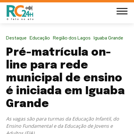
Destaque
Educação
Região dos Lagos
Iguaba Grande
Pré-matrícula on-
line para rede
municipal de ensino
é iniciada em Iguaba
Grande
As vagas são para turmas da Educação Infantil, do
Ensino Fundamental e da Educação de Jovens e
Adultos (EJA)