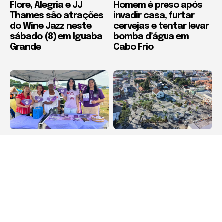
Flore, Alegria e JJ
Homem é preso após
Thames são atrações
invadir casa, furtar
do Wine Jazz neste
cervejas e tentar levar
sábado (8) em Iguaba
bomba d’água em
Grande
Cabo Frio
Destaque
Destaque
Agosto Lilás leva
Maricá recebe Corrida
orientação sobre
da Padroeira Nossa
violência contra a
Senhora do Amparo
mulher à Feira
neste domingo (9)
Municipal de São Pedro
da Aldeia