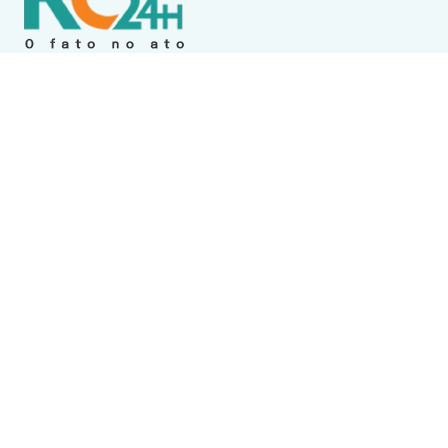
Política de Privacidade
Termos de Uso e Serviços
Política de Direitos Autorais
DESTAQUES
Destaque
RCFM / Valéria Amaral e Mauro Lima destacam
educação, inovação e desenvolvimento na Região
dos Lagos
Cabo Frio
Academia é desinterditada após apresentar
medidas ao Procon de Cabo Frio, mas segue sob