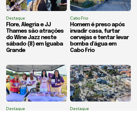
Destaque
Cabo Frio
Flore, Alegria e JJ
Homem é preso após
Thames são atrações
invadir casa, furtar
do Wine Jazz neste
cervejas e tentar levar
sábado (8) em Iguaba
bomba d’água em
Grande
Cabo Frio
Destaque
Destaque
Agosto Lilás leva
Maricá recebe Corrida
orientação sobre
da Padroeira Nossa
violência contra a
Senhora do Amparo
mulher à Feira
neste domingo (9)