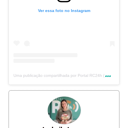
Ver essa foto no Instagram
U
ma publicação compartilhada por Portal RC24h (@rc24hnoticias)