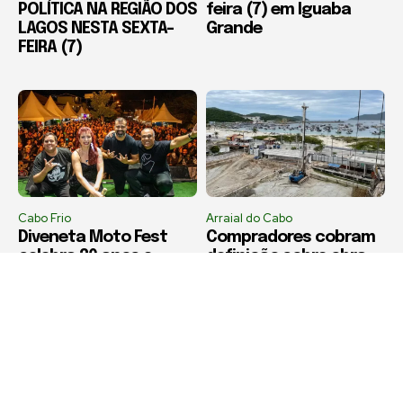
POLÍTICA NA REGIÃO DOS
feira (7) em Iguaba
LAGOS NESTA SEXTA-
Grande
FEIRA (7)
Cabo Frio
Arraial do Cabo
Diveneta Moto Fest
Compradores cobram
celebra 20 anos e
definição sobre obra
movimenta Cabo Frio a
de condomínio em
partir nesta sexta-
Arraial do Cabo
feira (6)