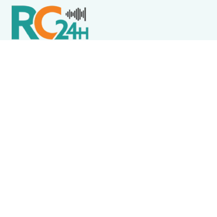
Política de Privacidade
Termos de Uso e Serviços
Política de Direitos Autorais
DESTAQUES
Boca Miúda
BOCA MIÚDA: OS BASTIDORES DA POLÍTICA NA REGIÃO
DOS LAGOS NESTA QUARTA-FEIRA (5)
Arraial do Cabo
Arraial do Cabo abre processo seletivo com 100