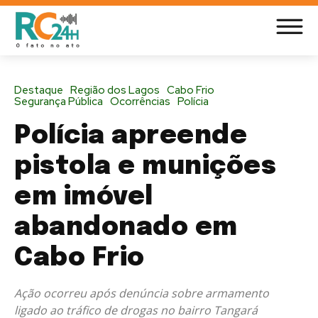
Destaque
Região dos Lagos
Cabo Frio
Segurança Pública
Ocorrências
Polícia
Polícia apreende
pistola e munições
em imóvel
abandonado em
Cabo Frio
Ação ocorreu após denúncia sobre armamento
ligado ao tráfico de drogas no bairro Tangará