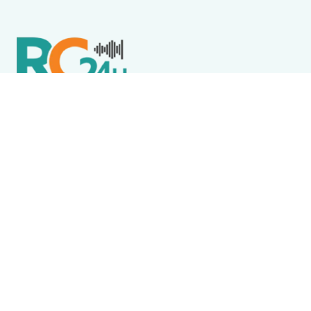
Política de Privacidade
Termos de Uso e Serviços
Política de Direitos Autorais
DESTAQUES
Boca Miúda
BOCA MIÚDA: OS BASTIDORES DA POLÍTICA NA REGIÃO
DOS LAGOS NESTA SEXTA-FEIRA (7)