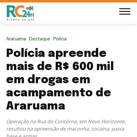
Araruama
Destaque
Polícia
Polícia apreende
mais de R$ 600 mil
em drogas em
acampamento de
Araruama
Operação na Rua do Contôrno, em Novo Horizonte,
resultou na apreensão de maconha, cocaína, pasta
base e armas