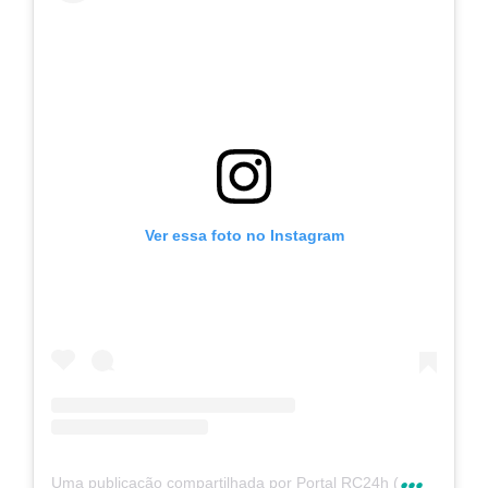
Ver essa foto no Instagram
U
ma publicação compartilhada por Portal RC24h (@rc24hnoticias)