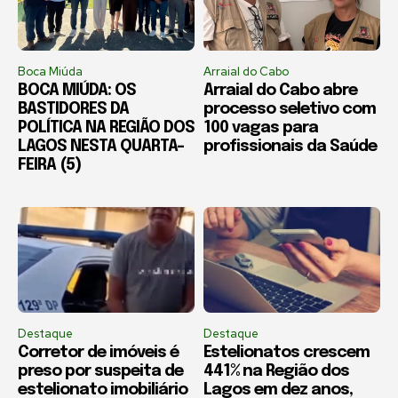
Boca Miúda
Arraial do Cabo
BOCA MIÚDA: OS
Arraial do Cabo abre
BASTIDORES DA
processo seletivo com
POLÍTICA NA REGIÃO DOS
100 vagas para
LAGOS NESTA QUARTA-
profissionais da Saúde
FEIRA (5)
Destaque
Destaque
Corretor de imóveis é
Estelionatos crescem
preso por suspeita de
441% na Região dos
estelionato imobiliário
Lagos em dez anos,