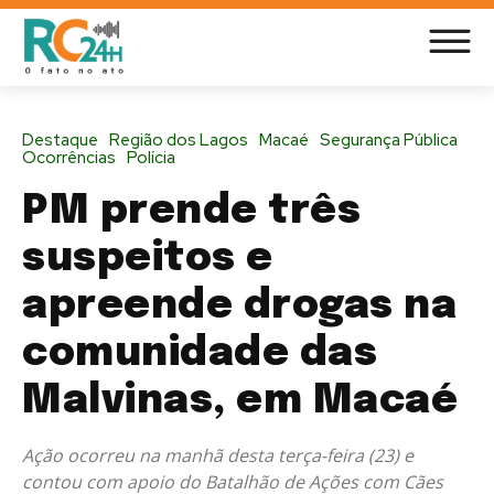
Destaque
Região dos Lagos
Macaé
Segurança Pública
Ocorrências
Polícia
PM prende três
suspeitos e
apreende drogas na
comunidade das
Malvinas, em Macaé
Ação ocorreu na manhã desta terça-feira (23) e
contou com apoio do Batalhão de Ações com Cães