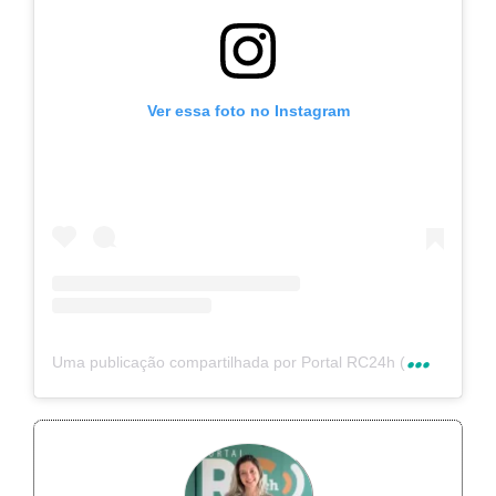
Ver essa foto no Instagram
U
ma publicação compartilhada por Portal RC24h (@rc24hnoticias)