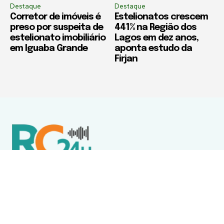
Destaque
Destaque
Corretor de imóveis é
Estelionatos crescem
preso por suspeita de
441% na Região dos
estelionato imobiliário
Lagos em dez anos,
em Iguaba Grande
aponta estudo da
Firjan
Política de Privacidade
Termos de Uso e Serviços
Política de Direitos Autorais