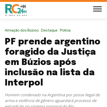
Armação dos Búzios
Destaque
Polícia
PF prende argentino
foragido da Justiça
em Búzios após
inclusão na lista da
Interpol
Homem condenado na Argentina por posse ilegal de
arma e violência de gênero aguardará processo de
extradição no sistema prisional do Rio