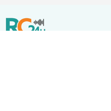
Política de Privacidade
Termos de Uso e Serviços
Política de Direitos Autorais
DESTAQUES
Destaque
Wine Jazz 2026 tem início nesta sexta-feira (7) em
Iguaba Grande