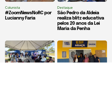
Colunista
Destaque
#ZoomNewsNoRC por
São Pedro da Aldeia
Lucianny Faria
realiza blitz educativa
pelos 20 anos da Lei
Maria da Penha
Armação dos Búzios
Cabo Frio
Operação Mulher
Salineira entrega
Presente promove
doações da Campanha
roda de conversa
do Agasalho a
sobre violência contra
comunidades de Cabo
a mulher em Búzios
Frio