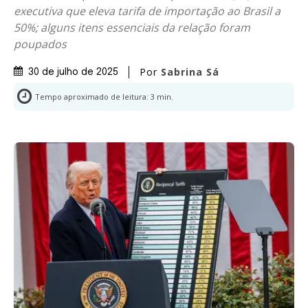
executiva que eleva tarifa de importação ao Brasil a
50%; alguns itens essenciais da relação foram
poupados
Por
Sabrina Sá
30 de julho de 2025
Tempo aproximado de leitura:
3
min.