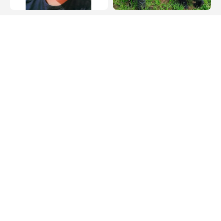
Arraial do Cabo
Cabo Frio
Família pede
Bugio ferido é
transferência urgente
resgatado às margens
para paciente
da Rodovia Amaral
internado em Arraial
Peixoto, em Cabo Frio
do Cabo
Política de Privacidade
Termos de Uso e Serviços