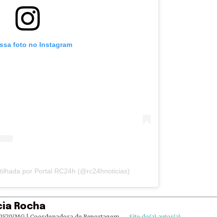
essa foto no Instagram
ilhada por Portal RC24h (@rc24hnoticias)
cia Rocha
2570/MG | Coordenadora de Reportagem
–
Site do(a) autor(a)