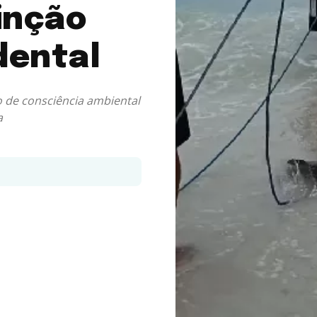
inção
dental
o de consciência ambiental
a