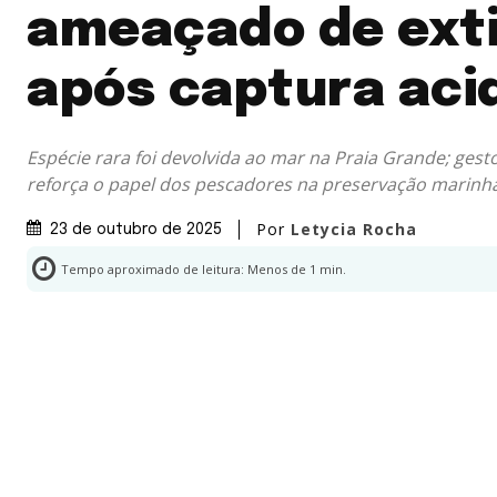
ameaçado de ext
após captura aci
Espécie rara foi devolvida ao mar na Praia Grande; gest
reforça o papel dos pescadores na preservação marinh
Por
Letycia Rocha
23 de outubro de 2025
Tempo aproximado de leitura:
Menos de 1
min.