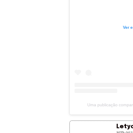
Ver 
Uma publicação compart
Lety
MTb 002