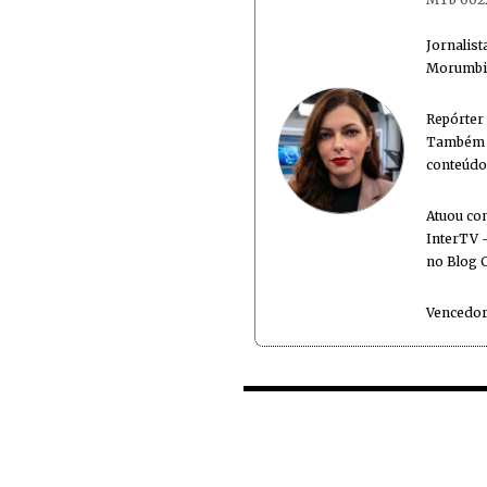
Jornalis
Morumbi 
Repórter
Também é
conteúdo
Atuou co
InterTV -
no Blog 
Vencedor