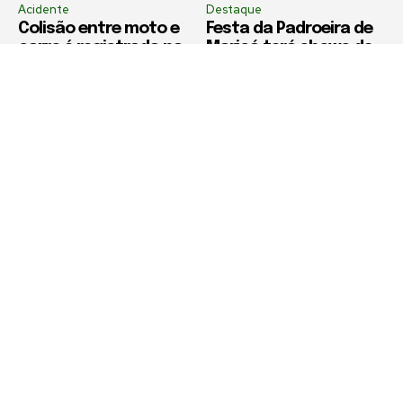
Acidente
Destaque
Colisão entre moto e
Festa da Padroeira de
carro é registrada na
Maricá terá shows de
Estrada Araruama x Rio
Suel e União de Maricá
Bonito
no próximo domingo
(16)
Política de Privacidade
Termos de Uso e Serviços
Política de Direitos Autorais