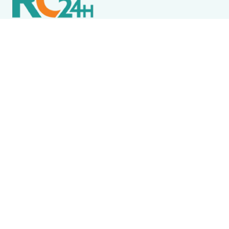
Política de Privacidade
Termos de Uso e Serviços
Política de Direitos Autorais
DESTAQUES
Arraial do Cabo
Falso médico é preso acusado de exercer
ilegalmente a profissão e fazer exames
admissionais em Arraial do Cabo
Animais
Feira de Adoção Animal realiza vacinação
antirrábica gratuita em Cabo Frio