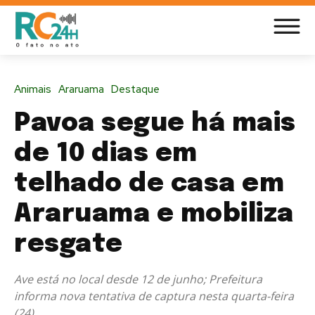
Animais
Araruama
Destaque
Pavoa segue há mais
de 10 dias em
telhado de casa em
Araruama e mobiliza
resgate
Ave está no local desde 12 de junho; Prefeitura
informa nova tentativa de captura nesta quarta-feira
(24)