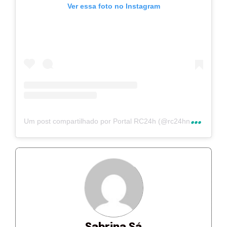
Ver essa foto no Instagram
U
m post compartilhado por Portal RC24h (@rc24hnoticias)