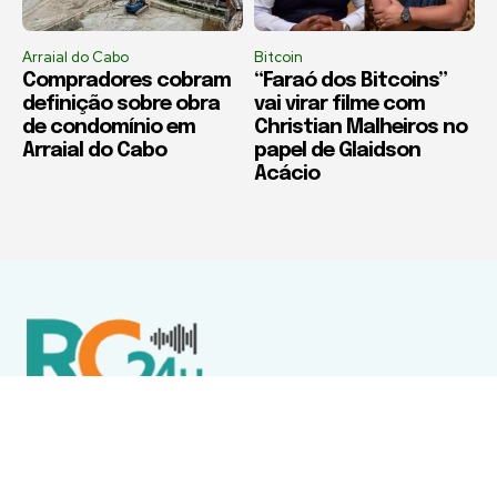
Arraial do Cabo
Bitcoin
Compradores cobram
“Faraó dos Bitcoins”
definição sobre obra
vai virar filme com
de condomínio em
Christian Malheiros no
Arraial do Cabo
papel de Glaidson
Acácio
Política de Privacidade
Termos de Uso e Serviços