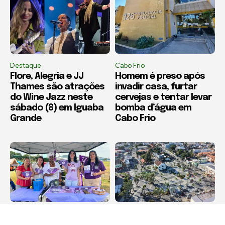
Destaque
Cabo Frio
Flore, Alegria e JJ
Homem é preso após
Thames são atrações
invadir casa, furtar
do Wine Jazz neste
cervejas e tentar levar
sábado (8) em Iguaba
bomba d’água em
Grande
Cabo Frio
Destaque
Destaque
Agosto Lilás leva
Maricá recebe Corrida