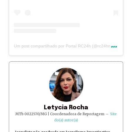
U
m post compartilhado por Portal RC24h (@rc24hnoticias)
Letycia Rocha
MTb 0022570/MG | Coordenadora de Reportagem
–
Site
do(a) autor(a)