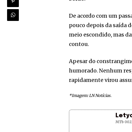
De acordo com um passag
pouco depois da saída do
meio escondido, mas dava
contou.
Apesar do constrangimen
humorado. Nenhum respon
rapidamente virou assun
*Imagem: LN Notícias.
Lety
MTb 002