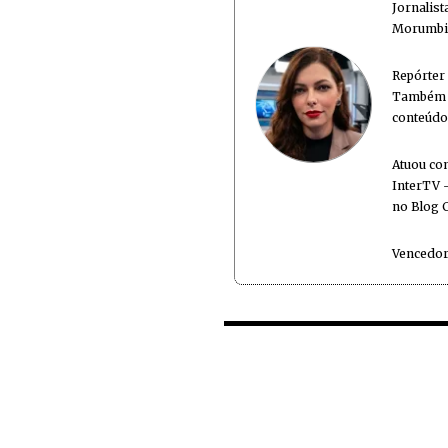
Jornalis
Morumbi 
Repórter
Também é
conteúdo
Atuou co
InterTV -
no Blog 
Vencedor