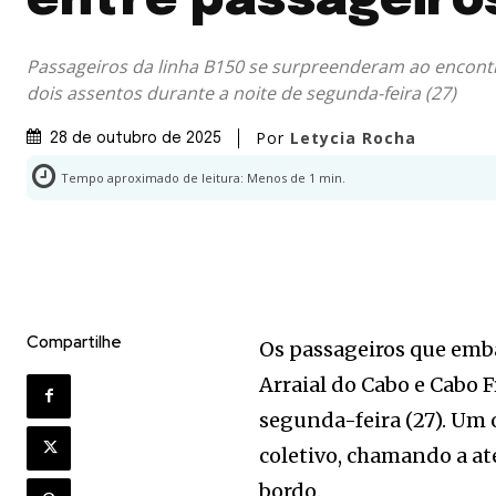
entre passageiro
Passageiros da linha B150 se surpreenderam ao encont
dois assentos durante a noite de segunda-feira (27)
Por
Letycia Rocha
28 de outubro de 2025
Tempo aproximado de leitura:
Menos de 1
min.
Compartilhe
Os passageiros que emba
Arraial do Cabo e Cabo 
segunda-feira (27). Um 
coletivo, chamando a at
bordo.