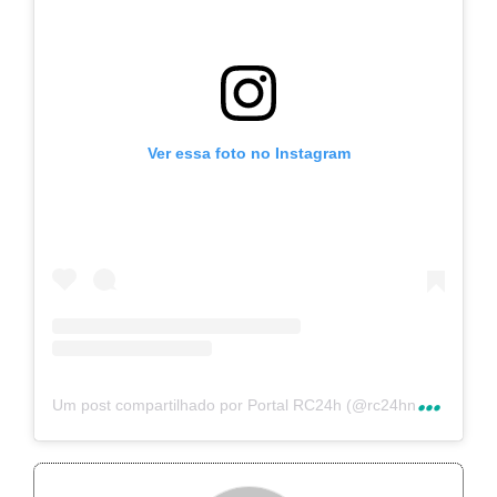
Ver essa foto no Instagram
U
m post compartilhado por Portal RC24h (@rc24hnoticias)