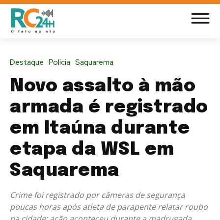
Destaque
Polícia
Saquarema
Novo assalto à mão
armada é registrado
em Itaúna durante
etapa da WSL em
Saquarema
Crime foi registrado por câmeras de segurança
poucas horas após atleta de parapente relatar roubo
na cidade; ação aconteceu durante a madrugada