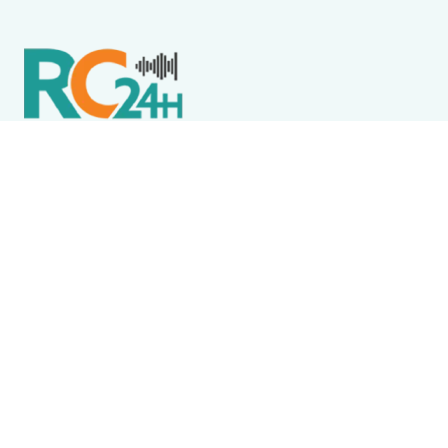
Política de Privacidade
Termos de Uso e Serviços
Política de Direitos Autorais
DESTAQUES
Arraial do Cabo
Motorhomes não poderão permanecer em
estacionamento municipal de Arraial do Cabo a
partir de setembro