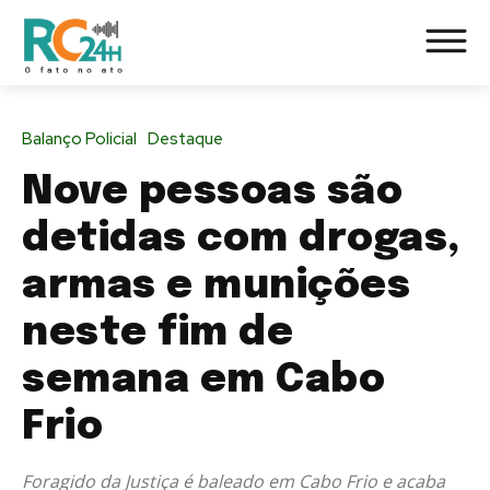
Balanço Policial
Destaque
Nove pessoas são
detidas com drogas,
armas e munições
neste fim de
semana em Cabo
Frio
Foragido da Justiça é baleado em Cabo Frio e acaba